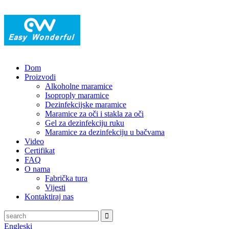
Dom
Proizvodi
Alkoholne maramice
Isoproply maramice
Dezinfekcijske maramice
Maramice za oči i stakla za oči
Gel za dezinfekciju ruku
Maramice za dezinfekciju u bačvama
Video
Certifikat
FAQ
O nama
Fabrička tura
Vijesti
Kontaktiraj nas
Engleski