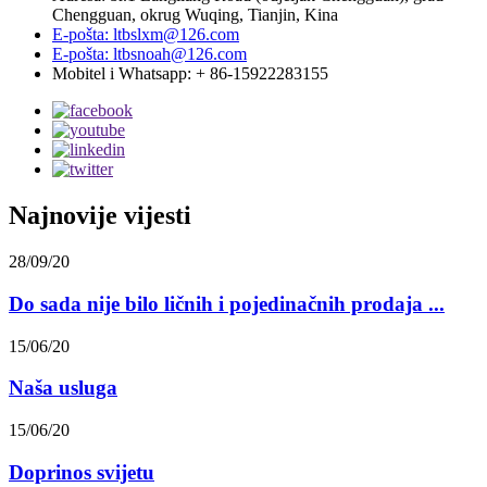
Chengguan, okrug Wuqing, Tianjin, Kina
E-pošta: ltbslxm@126.com
E-pošta: ltbsnoah@126.com
Mobitel i Whatsapp: + 86-15922283155
Najnovije vijesti
28/09/20
Do sada nije bilo ličnih i pojedinačnih prodaja ...
15/06/20
Naša usluga
15/06/20
Doprinos svijetu