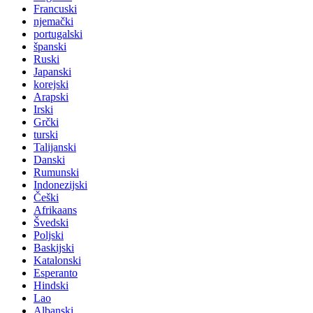
Francuski
njemački
portugalski
španski
Ruski
Japanski
korejski
Arapski
Irski
Grčki
turski
Talijanski
Danski
Rumunski
Indonezijski
Češki
Afrikaans
Švedski
Poljski
Baskijski
Katalonski
Esperanto
Hindski
Lao
Albanski