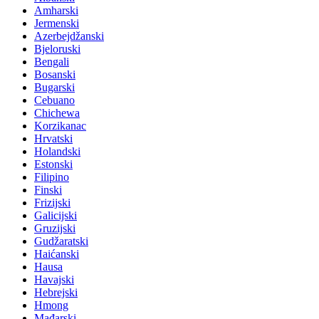
Amharski
Jermenski
Azerbejdžanski
Bjeloruski
Bengali
Bosanski
Bugarski
Cebuano
Chichewa
Korzikanac
Hrvatski
Holandski
Estonski
Filipino
Finski
Frizijski
Galicijski
Gruzijski
Gudžaratski
Haićanski
Hausa
Havajski
Hebrejski
Hmong
Mađarski