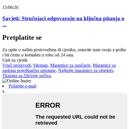
15/06/20
Savjeti: Stručnjaci odgovaraju na ključna pitanja o
...
Pretplatite se
Za upite o našim proizvodima ili cjeniku, ostavite nam svoju e-poštu
i bit ćemo u kontaktu u roku od 24 sata.
Upit za cjenik
Vrući proizvodi
,
Sitemap
,
Maramice za sunčanje
,
Maramice sa
zaslona pojedinačno umotane
,
Najbolje maramice za objektiv
,
Tkanina za čišćenje sočiva
,
Pošaljite e-mail
x