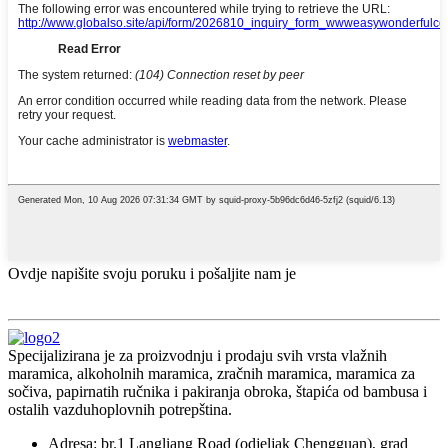
Ovdje napišite svoju poruku i pošaljite nam je
Specijalizirana je za proizvodnju i prodaju svih vrsta vlažnih
maramica, alkoholnih maramica, zračnih maramica, maramica za
sočiva, papirnatih ručnika i pakiranja obroka, štapića od bambusa i
ostalih vazduhoplovnih potrepština.
Adresa: br.1 Langliang Road (odjeljak Chengguan), grad