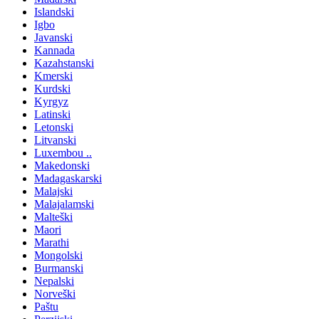
Islandski
Igbo
Javanski
Kannada
Kazahstanski
Kmerski
Kurdski
Kyrgyz
Latinski
Letonski
Litvanski
Luxembou ..
Makedonski
Madagaskarski
Malajski
Malajalamski
Malteški
Maori
Marathi
Mongolski
Burmanski
Nepalski
Norveški
Paštu